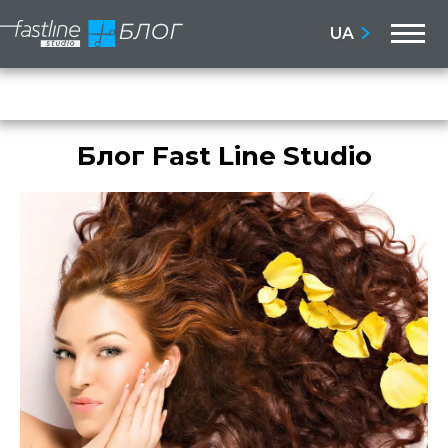
M
UA
Бло
Сай
Блог Fast Line Studio