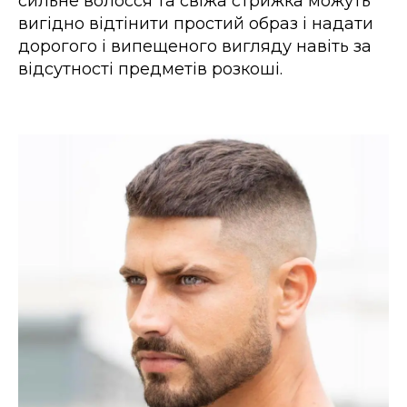
сильне волосся та свіжа стрижка можуть
вигідно відтінити простий образ і надати
дорогого і випещеного вигляду навіть за
відсутності предметів розкоші.