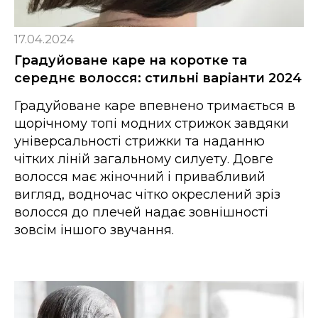
17.04.2024
Градуйоване каре на коротке та
середнє волосся: стильні варіанти 2024
Градуйоване каре впевнено тримається в
щорічному топі модних стрижок завдяки
універсальності стрижки та наданню
чітких ліній загальному силуету. Довге
волосся має жіночний і привабливий
вигляд, водночас чітко окреслений зріз
волосся до плечей надає зовнішності
зовсім іншого звучання.