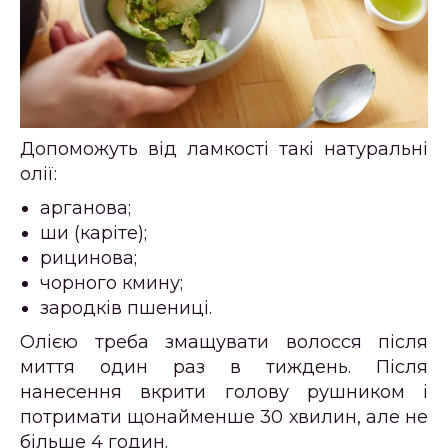
Допоможуть від ламкості такі натуральні
олії:
арганова;
ши (каріте);
рицинова;
чорного кмину;
зародків пшениці.
Олією треба змащувати волосся після
миття один раз в тиждень. Після
нанесення вкрити голову рушником і
потримати щонайменше 30 хвилин, але не
більше 4 годин.