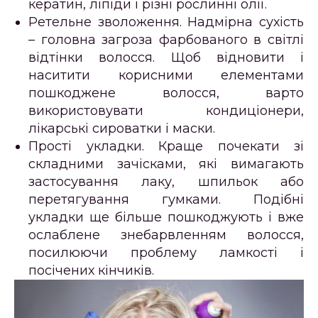
кератин, ліпіди і різні рослинні олії.
Ретельне зволоження.
Надмірна сухість
– головна загроза фарбованого в світлі
відтінки волосся. Щоб відновити і
наситити корисними елементами
пошкоджене волосся, варто
використовувати кондиціонери,
лікарські сироватки і маски.
Прості укладки.
Краще почекати зі
складними зачісками, які вимагають
застосування лаку, шпильок або
перетягування гумками. Подібні
укладки ще більше пошкоджують і вже
ослаблене знебарвленням волосся,
посилюючи проблему ламкості і
посічених кінчиків.