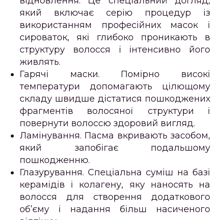
відновлення.
Це спеціальний догляд,
який включає серію процедур із
використанням професійних масок і
сироваток, які глибоко проникають в
структуру волосся і інтенсивно його
живлять.
Гарячі маски.
Помірно високі
температури допомагають цілющому
складу швидше дістатися пошкоджених
фрагментів волосяної структури і
повернути волоссю здоровий вигляд.
Ламінування
. Пасма вкривають засобом,
який запобігає подальшому
пошкодженню.
Глазурування
. Спеціальна суміш на базі
керамідів і колагену, яку наносять на
волосся для створення додаткового
об’єму і надання більш насиченого