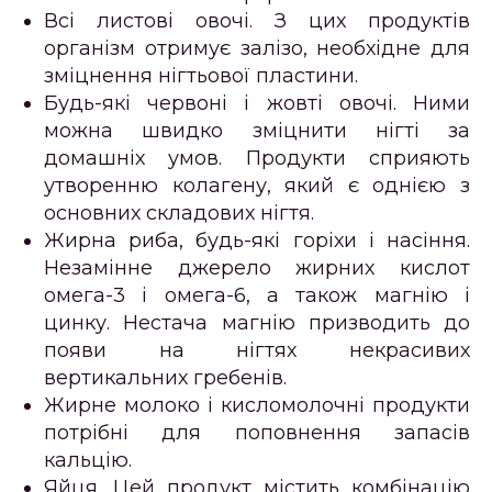
Всі листові овочі. З цих продуктів
організм отримує залізо, необхідне для
зміцнення нігтьової пластини.
Будь-які червоні і жовті овочі. Ними
можна швидко зміцнити нігті за
домашніх умов. Продукти сприяють
утворенню колагену, який є однією з
основних складових нігтя.
Жирна риба, будь-які горіхи і насіння.
Незамінне джерело жирних кислот
омега-3 і омега-6, а також магнію і
цинку. Нестача магнію призводить до
появи на нігтях некрасивих
вертикальних гребенів.
Жирне молоко і кисломолочні продукти
потрібні для поповнення запасів
кальцію.
Яйця. Цей продукт містить комбінацію