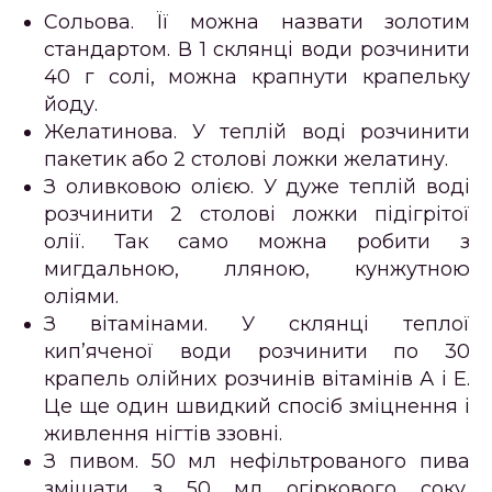
Сольова
. Її можна назвати золотим
стандартом. В 1 склянці води розчинити
40 г солі, можна крапнути крапельку
йоду.
Желатинова
. У теплій воді розчинити
пакетик або 2 столові ложки желатину.
З оливковою олією
. У дуже теплій воді
розчинити 2 столові ложки підігрітої
олії. Так само можна робити з
мигдальною, лляною, кунжутною
оліями.
З вітамінами
. У склянці теплої
кип’яченої води розчинити по 30
крапель олійних розчинів вітамінів А і Е.
Це ще один швидкий спосіб зміцнення і
живлення нігтів ззовні.
З пивом
. 50 мл нефільтрованого пива
змішати з 50 мл огіркового соку,