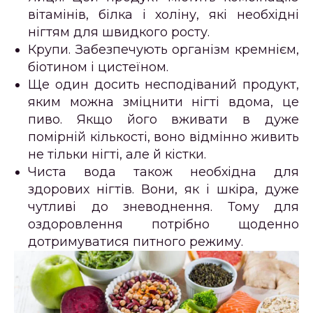
вітамінів, білка і холіну, які необхідні
нігтям для швидкого росту.
Крупи. Забезпечують організм кремнієм,
біотином і цистеїном.
Ще один досить несподіваний продукт,
яким можна зміцнити нігті вдома, це
пиво. Якщо його вживати в дуже
помірній кількості, воно відмінно живить
не тільки нігті, але й кістки.
Чиста вода також необхідна для
здорових нігтів. Вони, як і шкіра, дуже
чутливі до зневоднення. Тому для
оздоровлення потрібно щоденно
дотримуватися питного режиму.