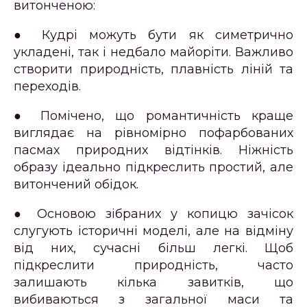
витонченою:
● Кудрі можуть бути як симетрично
укладені, так і недбало майоріти. Важливо
створити природність, плавність ліній та
переходів.
● Помічено, що романтичність краще
виглядає на рівномірно пофарбованих
пасмах природних відтінків. Ніжність
образу ідеально підкреслить простий, але
витончений обідок.
● Основою зібраних у копицю зачісок
слугують історичні моделі, але на відміну
від них, сучасні більш легкі. Щоб
підкреслити природність, часто
залишають кілька завитків, що
вибиваються з загальної маси та