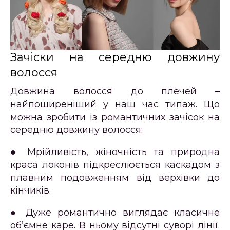
Зачіски на середню довжину
волосся
Довжина волосся до плечей –
найпоширеніший у наш час типаж. Що
можна зробити із романтичних зачісок на
середню довжину волосся:
● Мрійливість, жіночність та природна
краса локонів підкреслюється каскадом з
плавним подовженням від верхівки до
кінчиків.
● Дуже романтично виглядає класичне
об’ємне каре. В ньому відсутні суворі лінії.