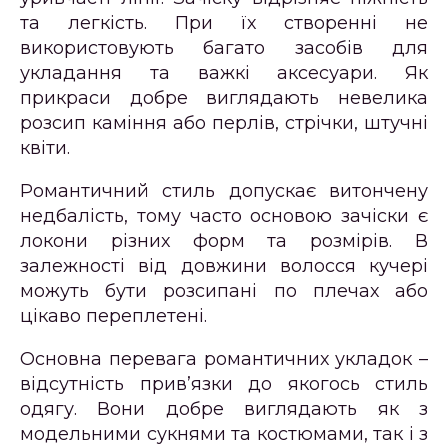
та легкість. При їх створенні не
використовують багато засобів для
укладання та важкі аксесуари. Як
прикраси добре виглядають невелика
розсип каміння або перлів, стрічки, штучні
квіти.
Романтичний стиль допускає витончену
недбалість, тому часто основою зачіски є
локони різних форм та розмірів. В
залежності від довжини волосся кучері
можуть бути розсипані по плечах або
цікаво переплетені.
Основна перевага романтичних укладок –
відсутність прив’язки до якогось стиль
одягу. Вони добре виглядають як з
модельними сукнями та костюмами, так і з