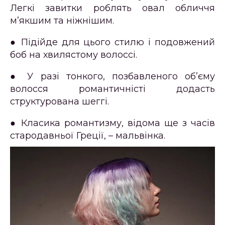
Легкі завитки роблять овал обличчя
м’якшим та ніжнішим.
● Підійде для цього стилю і подовжений
боб на хвилястому волоссі.
● У разі тонкого, позбавленого об’єму
волосся романтичністі додасть
структурована шеггі.
● Класика романтизму, відома ще з часів
стародавньої Греції, – мальвінка.