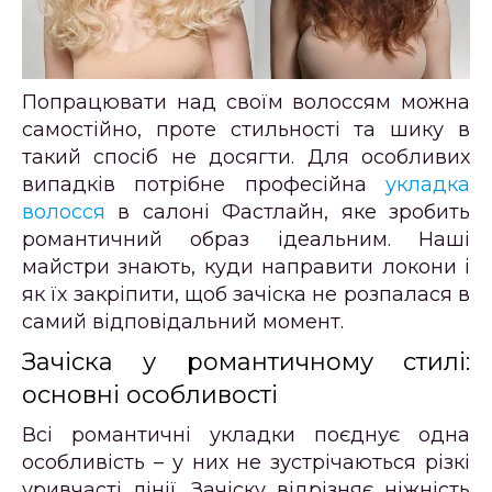
Попрацювати над своїм волоссям можна
самостійно, проте стильності та шику в
такий спосіб не досягти. Для особливих
випадків потрібне професійна
укладка
волосся
в салоні Фастлайн, яке зробить
романтичний образ ідеальним. Наші
майстри знають, куди направити локони і
як їх закріпити, щоб зачіска не розпалася в
самий відповідальний момент.
Зачіска у романтичному стилі:
основні особливості
Всі романтичні укладки поєднує одна
особливість – у них не зустрічаються різкі
уривчасті лінії. Зачіску відрізняє ніжність