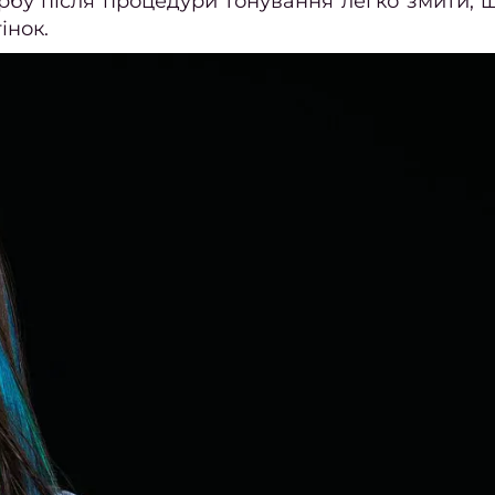
рбу після процедури тонування легко змити, 
інок.