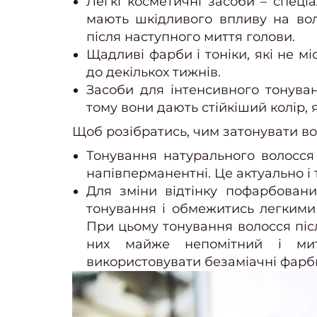
Легкі косметичні засоби – спеціа
мають шкідливого впливу на вол
після наступного миття голови.
Щадливі фарби і тоніки, які не мі
до декількох тижнів.
Засоби для інтенсивного тонуванн
тому вони дають стійкіший колір,
Щоб розібратись, чим затонувати воло
Тонування натурального волосс
напівперманентні. Це актуально і 
Для зміни відтінку пофарбовани
тонування і обмежитись легкими
При цьому тонування волосся післ
них майже непомітний і мит
використовувати безаміачні фарби 