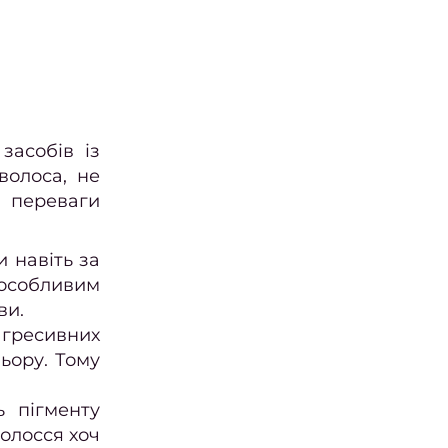
засобів із
волоса, не
 переваги
 навіть за
особливим
ви.
 агресивних
ьору. Тому
ь пігменту
олосся хоч