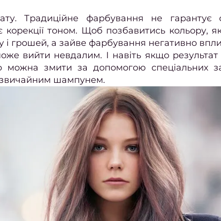
ьтату. Традиційне фарбування не гарантує
є корекції тоном. Щоб позбавитись кольору, я
су і грошей, а зайве фарбування негативно впл
може вийти невдалим. І навіть якщо результат
ко можна змити за допомогою спеціальних з
 звичайним шампунем.