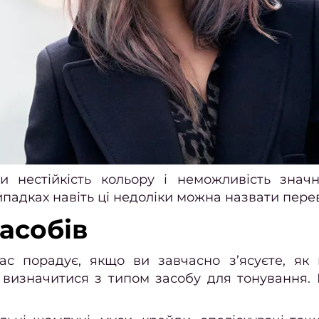
 нестійкість кольору і неможливість знач
випадках навіть ці недоліки можна назвати пере
асобів
ас порадує, якщо ви завчасно з’ясуєте, як
а визначитися з типом засобу для тонування.