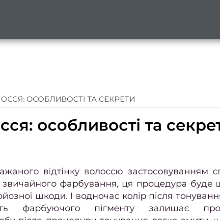
ССЯ: ОСОБЛИВОСТІ ТА СЕКРЕТИ
сся: особливості та секре
ажаного відтінку волоссю застосовуванням с
ід звичайного фарбування, ця процедура буде
рйозної шкоди. І водночас колір після тонуван
сть фарбуючого пігменту залишає про