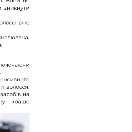
о. Вони не
е зникнути
волоссі вже
кислювача,
.
 включаючи
.
тенсивного
и волосся.
засобів на
дку краще