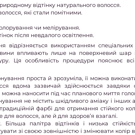
природному відтінку натурального волосся.
олосся, які стали помітними.
колорування чи мелірування.
інок після невдалого освітлення.
я відрізняється використанням спеціальних 
овини впливають лише на поверхневий шар 
уру. Ця особливість процедури пояснює всі
ування проста й зрозуміла, її можна виконати
сся вдома зазвичай здійснюється завдяки 
і можна наносити під час планового миття голо
онування не містить шкідливого аміаку і інших
традиційній фарбі для отримання стійкого кол
для волосся, але й для здоров’я взагалі.
 Більша палітра відтінків і низька стійкіст
вати зі своєю зовнішністю і змінювати колір в