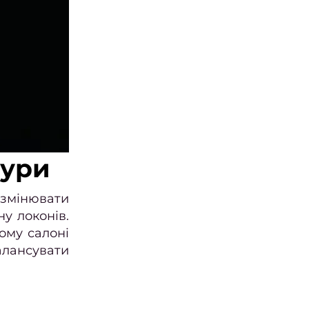
дури
 змінювати
у локонів.
ому салоні
алансувати