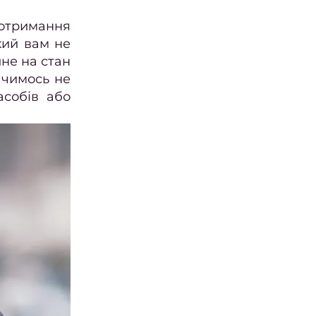
 отримання
кий вам не
ине на стан
 чимось не
асобів або