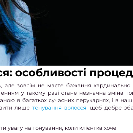
ся: особливості проце
аз, але зовсім не маєте бажання кардинально
енням у такому разі стане незначна зміна тон
аною в багатьох сучасних перукарнях, і в наш
овити лише
тонування волосся
, щоб добре зб
и увагу на тонування, коли клієнтка хоче: