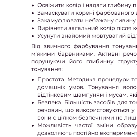
Освіжити колір і надати глибину 
Замаскувати корені фарбованого в
Закамуфлювати небажану сивину.
Вирівняти загальний колір після 
Усунути знайомий жовтуватий відт
Від звичного фарбування тонуванн
м’якими барвниками. Активні реч
порушуючи його глибинну структ
тонування:
Простота. Методика процедури тон
домашніх умов. Тонування воло
відтінковим шампуням і мусам, як
Безпека. Більшість засобів для т
речовин, що використовуються у 
вони є цілком безпечними не лише 
Можливість частої зміни образу.
дозволяють постійно експерименту