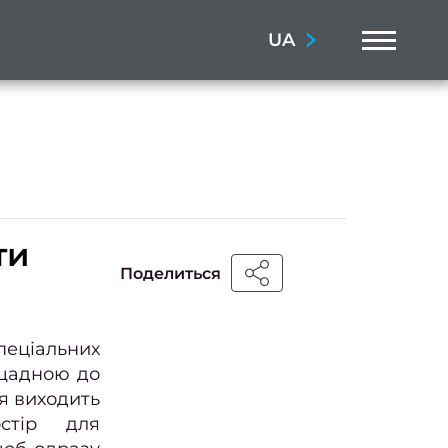
Menu
UA
ти
Поделиться
пеціальних
 щадною до
ня виходить
стір для