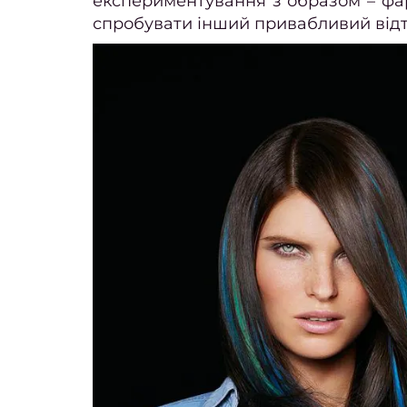
експериментування з образом – фа
спробувати інший привабливий відт