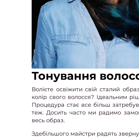
Тонування волос
Волієте освіжити свій сталий обр
колір свого волосся? Ідеальним ріш
Процедура стає все більш затребув
теж. Досить часто ми радимо зам
весь образ.
Здебільшого майстри радять звернут