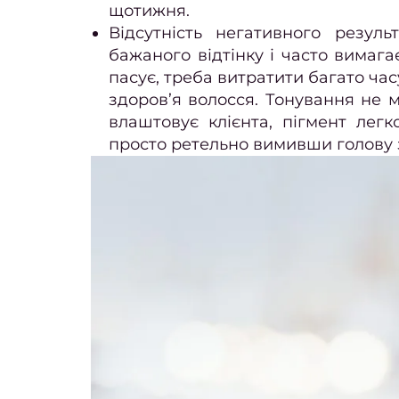
щотижня.
Відсутність негативного резул
бажаного відтінку і часто вимага
пасує, треба витратити багато ча
здоров’я волосся. Тонування не 
влаштовує клієнта, пігмент лег
просто ретельно вимивши голову