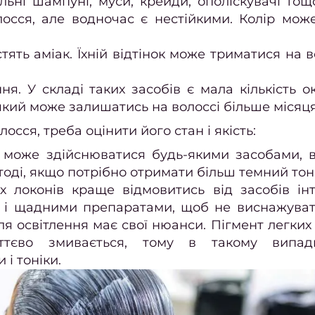
льні шампуні, муси, крейди, ополіскувачі тощ
осся, але водночас є нестійкими. Колір мож
стять аміак. Їхній відтінок може триматися на 
я. У складі таких засобів є мала кількість о
 який може залишатись на волоссі більше місяця
сся, треба оцінити його стан і якість:
я може здійснюватися будь-якими засобами,
тоді, якщо потрібно отримати більш темний тон
х локонів краще відмовитись від засобів ін
 і щадними препаратами, щоб не виснажуват
я освітлення має свої нюанси. Пігмент легких 
тєво змивається, тому в такому випа
і тоніки.