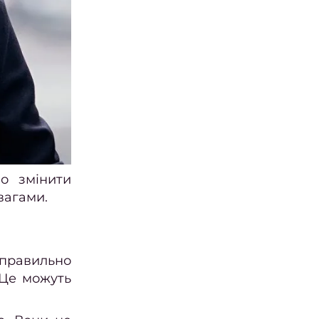
но змінити
вагами.
 правильно
 Це можуть