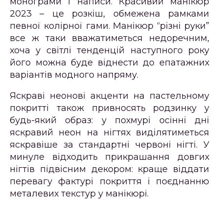
монограми і написи. Красивий манікюр
2023 – це розкіш, обмежена рамками
певної колірної гами. Манікюр “різні руки”
все ж таки вважатиметься недоречним,
хоча у світлі тенденцій наступного року
його можна буде віднести до епатажних
варіантів модного напряму.
Яскраві неонові акценти на пастельному
покритті також привносять родзинку у
будь-який образ: у похмурі осінні дні
яскравий неон на нігтях виділятиметься
яскравіше за стандартні червоні нігті. У
минуле відходить прикрашання довгих
нігтів підвісним декором: краще віддати
перевагу фактурі покриття і поєднанню
металевих текстур у манікюрі.