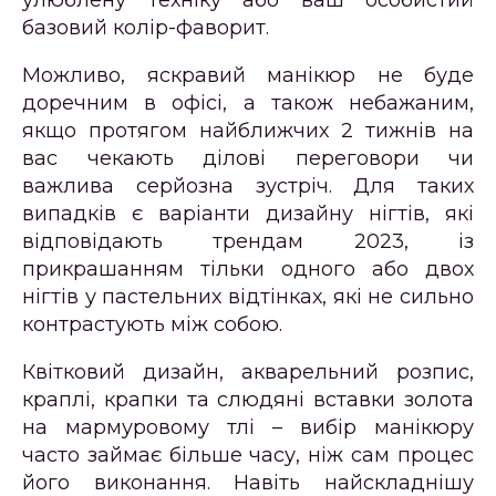
улюблену техніку або ваш особистий
базовий колір-фаворит.
Можливо, яскравий манікюр не буде
доречним в офісі, а також небажаним,
якщо протягом найближчих 2 тижнів на
вас чекають ділові переговори чи
важлива серйозна зустріч. Для таких
випадків є варіанти дизайну нігтів, які
відповідають трендам 2023, із
прикрашанням тільки одного або двох
нігтів у пастельних відтінках, які не сильно
контрастують між собою.
Квітковий дизайн, акварельний розпис,
краплі, крапки та слюдяні вставки золота
на мармуровому тлі – вибір манікюру
часто займає більше часу, ніж сам процес
його виконання. Навіть найскладнішу