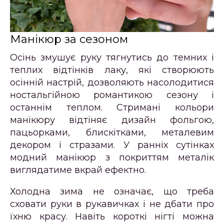
Манікюр за сезоном
Осінь змушує руку тягнутись до темних і
теплих відтінків лаку, які створюють
осінній настрій, дозволяють насолодитися
ностальгійною романтикою сезону і
останнім теплом. Стримані кольори
манікюру відтіняє дизайн фольгою,
пацьорками, блискітками, металевим
декором і стразами. У ранніх сутінках
модний манікюр з покриттям металік
виглядатиме вкрай ефектно.
Холодна зима не означає, що треба
сховати руки в рукавичках і не дбати про
їхню красу. Навіть короткі нігті можна