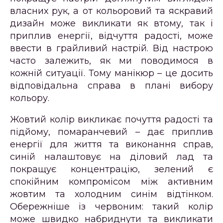
власних рук, а от кольоровий та яскравий
дизайн може викликати як втому, так і
приплив енергії, відчуття радості, може
ввести в грайливий настрій. Від настрою
часто залежить, як ми поводимося в
кожній ситуації. Тому манікюр – це досить
відповідальна справа в плані вибору
кольору.
Жовтий колір викликає почуття радості та
підйому, помаранчевий – дає приплив
енергії для життя та виконання справ,
синій налаштовує на діловий лад та
покращує концентрацію, зелений є
спокійним компромісом між активним
жовтим та холодним синім відтінком.
Обережніше із червоним: такий колір
може швидко набриднути та викликати