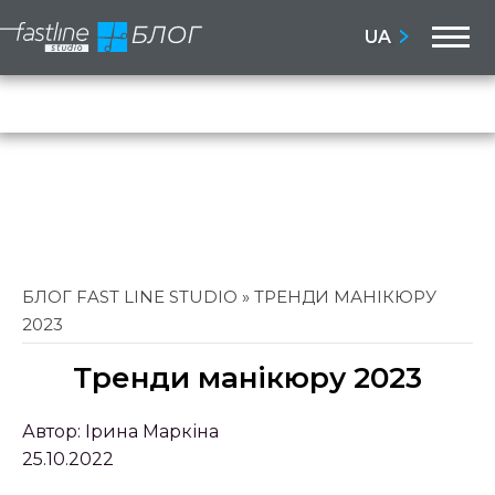
M
UA
Бло
Сай
БЛОГ FAST LINE STUDIO
»
ТРЕНДИ МАНІКЮРУ
2023
Тренди манікюру 2023
Автор:
Ірина Маркіна
25.10.2022