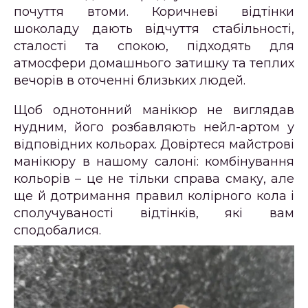
почуття втоми. Коричневі відтінки
шоколаду дають відчуття стабільності,
сталості та спокою, підходять для
атмосфери домашнього затишку та теплих
вечорів в оточенні близьких людей.
Щоб однотонний манікюр не виглядав
нудним, його розбавляють нейл-артом у
відповідних кольорах. Довіртеся майстрові
манікюру в нашому салоні: комбінування
кольорів – це не тільки справа смаку, але
ще й дотримання правил колірного кола і
сполучуваності відтінків, які вам
сподобалися.