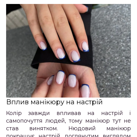
Вплив манікюру на настрій
Колір завжди впливав на настрій і
самопочуття людей, тому манікюр тут не
став винятком. Нюдовий манікюр
покращує настрій доглянутим виглядом