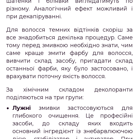
шатенки і білявки виглядатимуть по
різному. Аналогічний ефект можливий і
при декапіруванні.
Для волосся темних відтінків скоріш за
все знадобиться декілька процедур. Саме
тому перед змивкою необхідно знати, чим
саме краще змити фарбу для волосся,
вивчити склад засобу, пригадати склад
останньої фарби, яку було застосовано, і
врахувати поточну якість волосся.
За хімічним складом деколоранти
поділяються на три групи:
Лужні
змивки застосовуються для
глибокого очищення. Це професійні
засоби, до складу яких входить
основний інгредієнт із знебарвлюючою
дією, стабілізатор і активатор. При