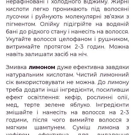
нерафіновані і холодного віджиму. Жирні
кислоти легко проникають під волосяні
лусочки і руйнують молекулярні зв’язки з
пігментом. Олійку підігрійте на водяній
бані до рідкого стану і нанесіть на волосся.
Укутайте волосся целофаном і рушником,
витримайте протягом 2-3 годин. Можна
навіть залишати засіб на ніч.
Змивка
лимоном
дуже ефективна завдяки
натуральним кислотам. Чистий лимонний
сік використовувати не можна. До лимону
треба додати інші інгредієнти, посиливши
ефект освітлення: кефір, рослинні олії,
мед, терте зелене яблуко. Інгредієнти
змішайте і нанесіть на волосся на 2-3
години, після чого вимийте волосся з
мягким шампунем. Суміш лимона з
кефіром ефективна для видалення