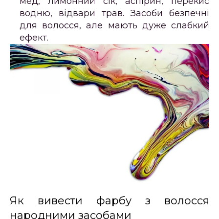
мед, лимонний сік, аспірин, перекис
водню, відвари трав. Засоби безпечні
для волосся, але мають дуже слабкий
ефект.
Як вивести фарбу з волосся
народними засобами