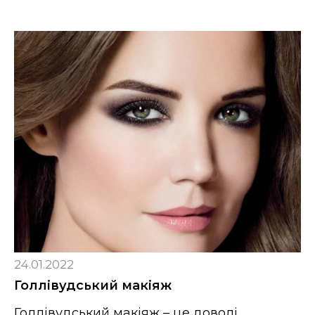
24.01.2022
Голлівудський макіяж
Голлівудський макіяж – це доволі