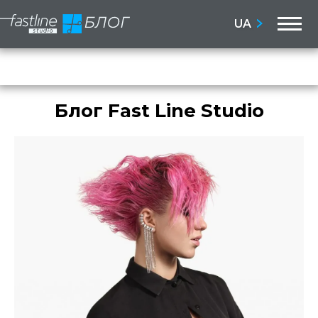
M
UA
Бло
Сай
Блог Fast Line Studio